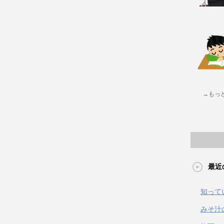
→もっ
最近
知って
みそ汁