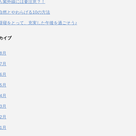
も紫外線には要注意？！
自然とやわらげる10の方法
昼寝をとって、充実した午後を過ごそう♪
カイブ
年8月
年7月
年6月
年5月
年4月
年3月
年2月
年1月