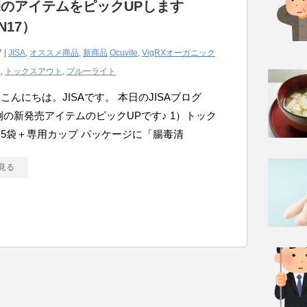
のアイテムをピックUPします
N17）
7 |
JISA
,
オススメ商品
,
新商品
Ocuvite
,
VigRXオーガニック
カ
,
トックスアウト
,
ブルーライト
こんにちは。JISAです。 本日のJISAブログ
例の新発売アイテムのピックUPです♪ 1）トック
5袋＋専用カップ パッケージに「腸毒清
見る