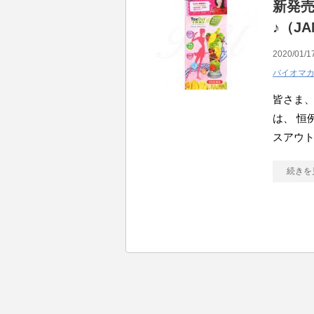
新発売
♪（JA
2020/01/1
バイオマ
皆さま、
は、 恒
スアウト
続きを