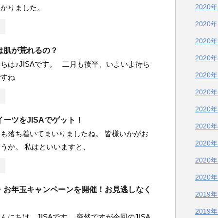
2020
かかりました。
2020
2020
は肌が荒れるの？
2020
ちは♪JISAです。 二月も後半、いよいよ待ち
2020
ですね
2020
2020
ーツをJISAでゲット！
2020
も落ち着いてまいりましたね。 皆様いかがお
2020
うか。 私はといいますと、
2020
2020
・お年玉キャンペーンを開催！お見逃しなく
2019
2019
んにちは。JISAです。 突然ですが今回のJISA