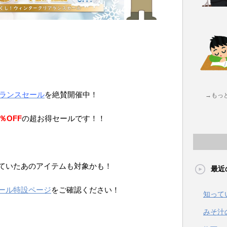
ランスセール
を絶賛開催中！
→もっ
％OFF
の超お得セールです！！
ていたあのアイテムも対象かも！
最近
ール特設ページ
をご確認ください！
知って
みそ汁