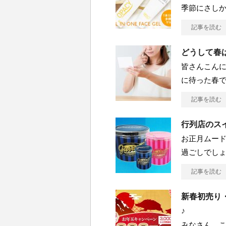
季節にさし
記事を読む
どうして春
皆さんこんに
に待った春
記事を読む
行列店のスイ
お正月ムード
過ごしでしょ
記事を読む
新春初売り
♪
みなさん、こ