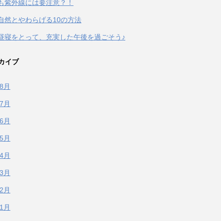
も紫外線には要注意？！
自然とやわらげる10の方法
昼寝をとって、充実した午後を過ごそう♪
カイブ
年8月
年7月
年6月
年5月
年4月
年3月
年2月
年1月