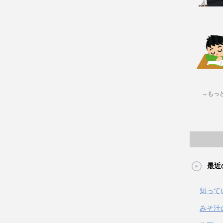
→もっ
最近
知って
みそ汁