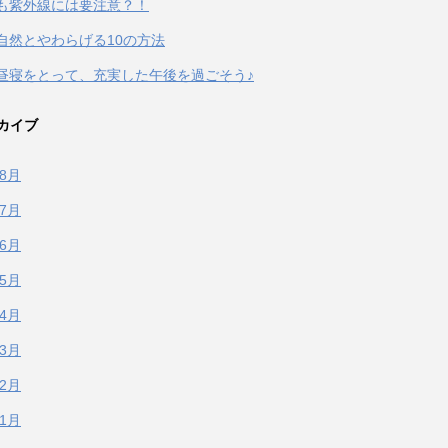
も紫外線には要注意？！
自然とやわらげる10の方法
昼寝をとって、充実した午後を過ごそう♪
カイブ
年8月
年7月
年6月
年5月
年4月
年3月
年2月
年1月