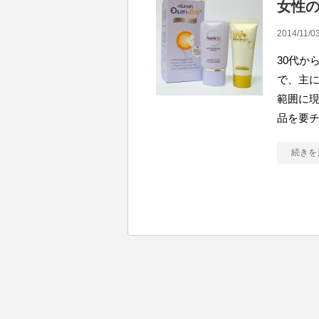
女性
2014/11/03
30代か
で、主に
範囲に現
品を要チ
続きを