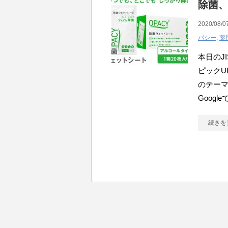
除菌、
2020/08/0
パシー
,
薬
本日のJ
ピックU
のテーマ
Google
続きを