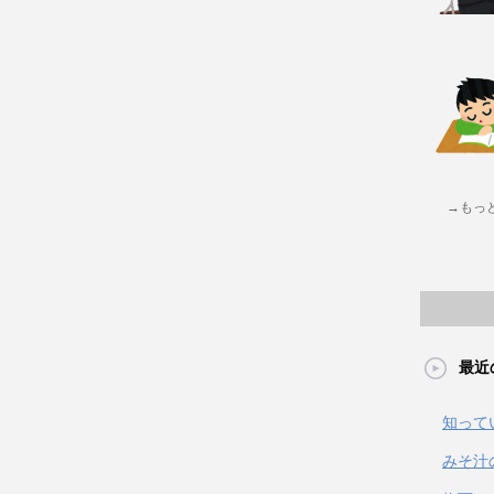
→もっ
最近
知って
みそ汁