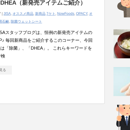
DHEA（新発売アイテムご紹介）
7 |
JISA
,
オススメ商品
,
新商品
7ケト
,
NowFoods
,
OPACY
,
オ
用石鹸
,
除菌ウェットシート
ISAスタッフブログは、恒例の新発売アイテムの
P♪ 毎回新商品をご紹介するこのコーナー、今回
は「除菌」、「DHEA」。 これらキーワードを
で検
見る