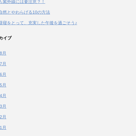
も紫外線には要注意？！
自然とやわらげる10の方法
昼寝をとって、充実した午後を過ごそう♪
カイブ
年8月
年7月
年6月
年5月
年4月
年3月
年2月
年1月