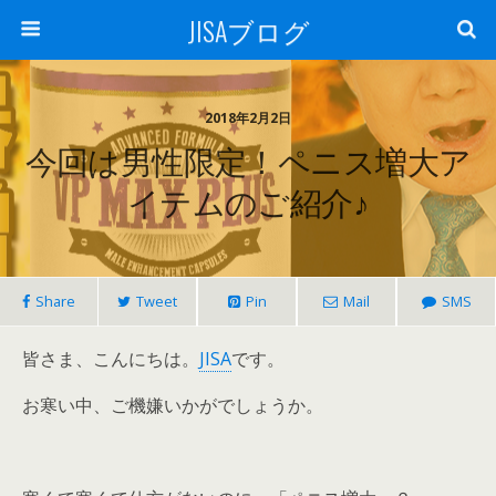
JISAブログ
2018年2月2日
今回は男性限定！ペニス増大ア
イテムのご紹介♪
Share
Tweet
Pin
Mail
SMS
皆さま、こんにちは。
JISA
です。
お寒い中、ご機嫌いかがでしょうか。