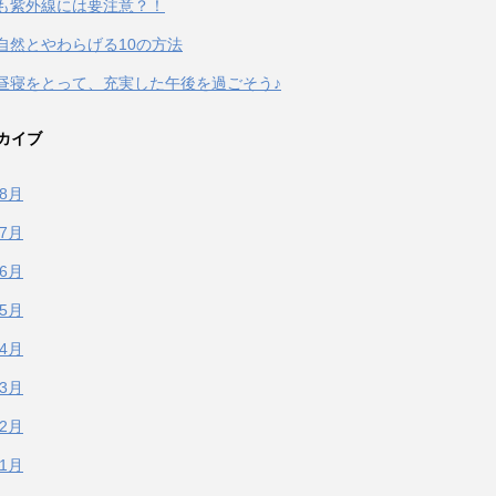
も紫外線には要注意？！
自然とやわらげる10の方法
昼寝をとって、充実した午後を過ごそう♪
カイブ
年8月
年7月
年6月
年5月
年4月
年3月
年2月
年1月