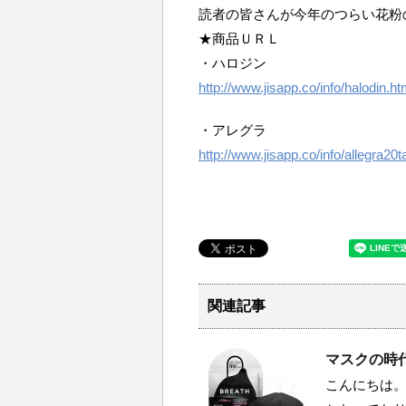
読者の皆さんが今年のつらい花粉
★商品ＵＲＬ
・ハロジン
http://www.jisapp.co/info/halodin.h
・アレグラ
http://www.jisapp.co/info/allegra20
関連記事
マスクの時
こんにちは。