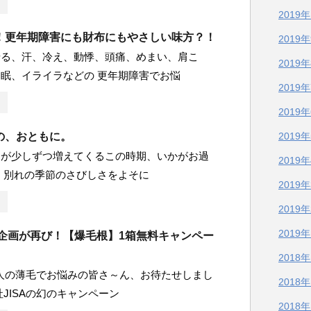
2019
！更年期障害にも財布にもやさしい味方？！
2019
せる、汗、冷え、動悸、頭痛、めまい、肩こ
2019
眠、イライラなどの 更年期障害でお悩
2019
2019
の、おともに。
2019
日が少しずつ増えてくるこの時期、いかがお過
2019
 別れの季節のさびしさをよそに
2019
2019
2019
の企画が再び！【爆毛根】1箱無料キャンペー
2018
0万人の薄毛でお悩みの皆さ～ん、お待たせしまし
2018
社JISAの幻のキャンペーン
2018