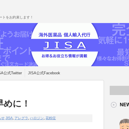
ポートをお約束します！
SA公式Twitter
JISA公式Facebook
早めに！
NE
らせ
JISA
,
アレグラ
,
ハロジン
,
花粉症