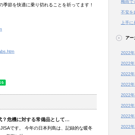
梅雨で
の季節を快適に乗り切れることを祈ってます！
不安を
上手に
tm
アー
tabs.htm
2022
2022
2022
2022
2022
2022
2022
代？危機に対する常備品として…
2022
JISAです。 今年の日本列島は、記録的な暖冬