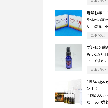
記事を読む
断然お得！
身体がのぼ
り、腰痛、不
記事を読む
プレゼン前
あったかい
ごしですか。
記事を読む
JISAのあ
ン！！
全国2,00
た！ あの弊