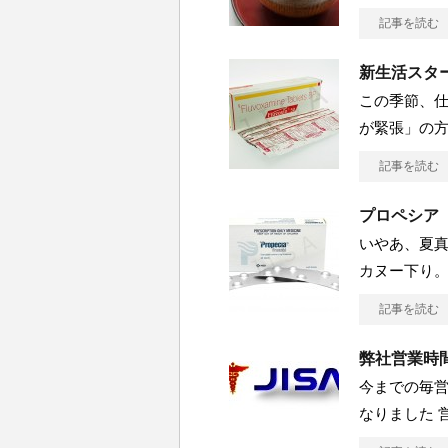
記事を読む
新生活スタ
この季節、仕
が緊張」の
記事を読む
プロペシア
いやあ、夏真
カヌー下り。
記事を読む
弊社営業時
今までの毎営
なりました 