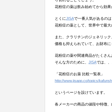
花粉症の薬は飲み始めてから効果
とくに
JISA
で一番人気があるのは
花粉症の薬として、世界中で最大
また、クラリチンのジェネリック
価格も抑えられていて、お財布に
花粉症の薬や関連商品がたくさん
そんな方のために、
JISA
では、、
「花粉症のお薬 比較一覧表」
http://www.jisapp.co/topics/kafuns
というページを設けています。
各メーカーの商品の値段や特徴、