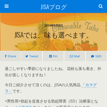
JISAブログ
2016年5月8日
JISAでは、味も選べます。
Share
Tweet
Pin
Mail
SMS
過ごしやすい季節になりましたね。 花粉も落ち着き、外
出が楽しくなりますね！
今日ご紹介させて頂くのは、JISAの人気商品
「カマグ
ラ」
です。
<男性用>勃起を促進させる勃起障害（ED）治療薬とな