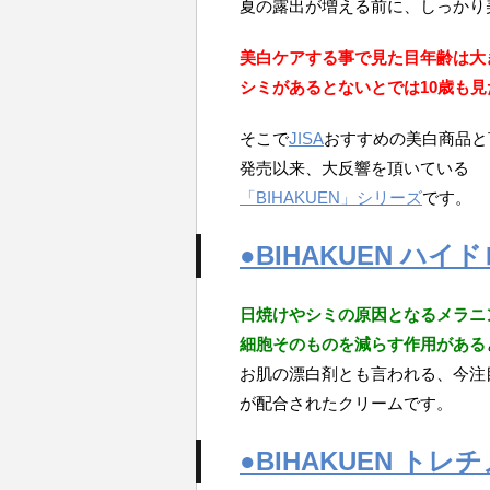
夏の露出が増える前に、しっかり
美白ケアする事で見た目年齢は大
シミがあるとないとでは10歳も
そこで
JISA
おすすめの美白商品と
発売以来、大反響を頂いている
「BIHAKUEN」シリーズ
です。
●BIHAKUEN ハ
日焼けやシミの原因となるメラニ
細胞そのものを減らす作用がある
お肌の漂白剤とも言われる、今注
が配合されたクリームです。
●BIHAKUEN ト