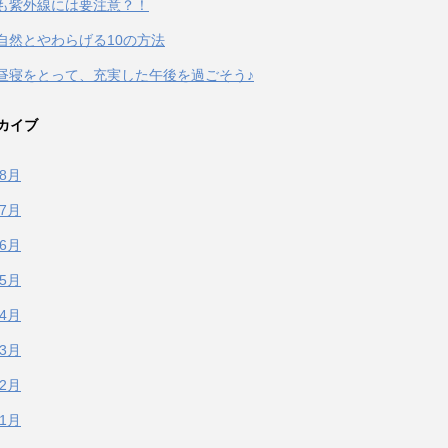
も紫外線には要注意？！
自然とやわらげる10の方法
昼寝をとって、充実した午後を過ごそう♪
カイブ
年8月
年7月
年6月
年5月
年4月
年3月
年2月
年1月