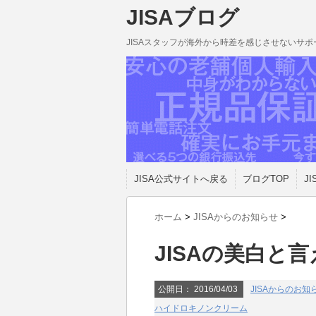
JISAブログ
JISAスタッフが海外から時差を感じさせないサ
JISA公式サイトへ戻る
ブログTOP
JI
ホーム
>
JISAからのお知らせ
>
JISAの美白と
公開日：
2016/04/03
JISAからのお知
ハイドロキノンクリーム