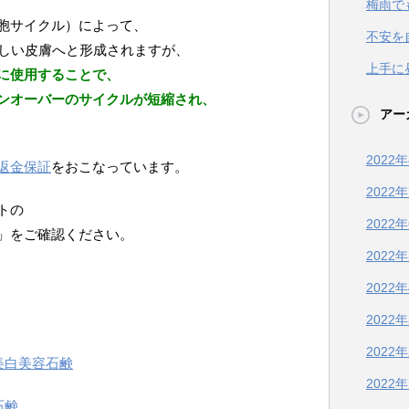
梅雨で
胞サイクル）によって、
不安を
新しい皮膚へと形成されますが、
上手に
に使用することで、
ンオーバーのサイクルが短縮され、
アー
2022
返金保証
をおこなっています。
2022
トの
2022
」をご確認ください。
2022
2022
2022
2022
美白美容石鹸
2022
石鹸