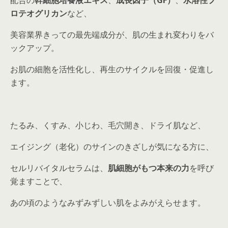
配合の
幹細胞培養液エキス
、
成長因子（GF）
、
水溶性プ
ロテオグリカン
など、
美容業界きっての最先端成分が、肌の生まれ変わりをバ
ックアップ。
お肌の細胞を活性化し、再生のサイクルを回復・促進し
ます。
たるみ、くすみ、小じわ、毛穴開き、ドライ肌など、
エイジング（老化）のサインのきざしが気になる方に、
セルリバイタルセラムは、
肌細胞がもつ本来の力
を呼び
覚ますことで、
あの頃のようなみずみずしい肌をよみがえらせます。