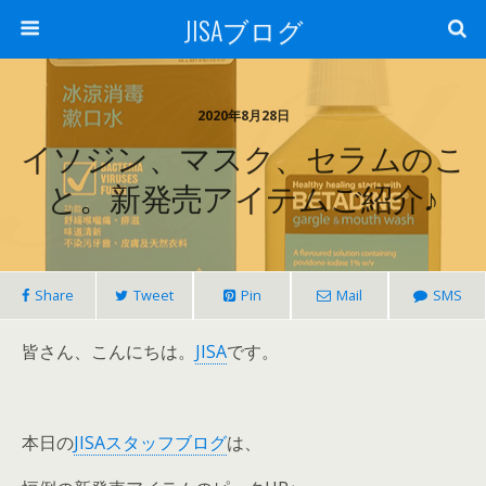
JISAブログ
2020年8月28日
イソジン、マスク、セラムのこ
と。新発売アイテムご紹介♪
Share
Tweet
Pin
Mail
SMS
皆さん、こんにちは。
JISA
です。
本日の
JISAスタッフブログ
は、