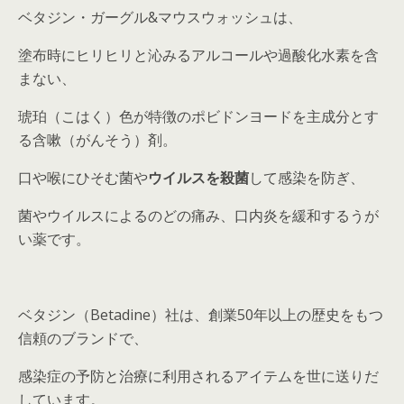
ベタジン・ガーグル&マウスウォッシュは、
塗布時にヒリヒリと沁みるアルコールや過酸化水素を含
まない、
琥珀（こはく）色が特徴のポビドンヨードを主成分とす
る含嗽（がんそう）剤。
口や喉にひそむ菌や
ウイルスを殺菌
して感染を防ぎ、
菌やウイルスによるのどの痛み、口内炎を緩和するうが
い薬です。
ベタジン（Betadine）社は、創業50年以上の歴史をもつ
信頼のブランドで、
感染症の予防と治療に利用されるアイテムを世に送りだ
しています。