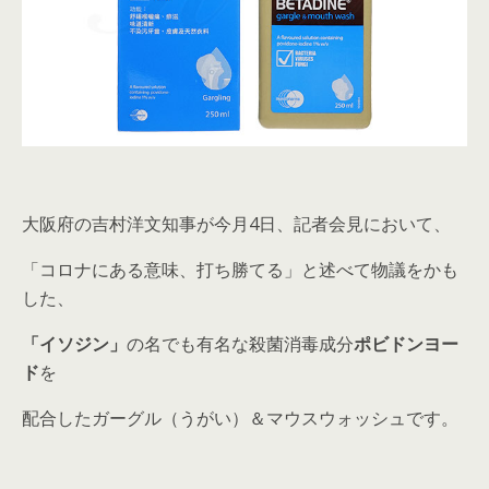
大阪府の吉村洋文知事が今月4日、記者会見において、
「コロナにある意味、打ち勝てる」と述べて物議をかも
した、
「イソジン」
の名でも有名な殺菌消毒成分
ポビドンヨー
ド
を
配合したガーグル（うがい）＆マウスウォッシュです。