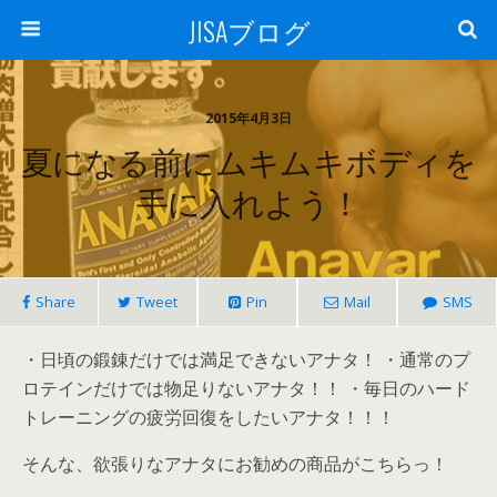
JISAブログ
2015年4月3日
夏になる前にムキムキボディを
手に入れよう！
Share
Tweet
Pin
Mail
SMS
・日頃の鍛錬だけでは満足できないアナタ！ ・通常のプ
ロテインだけでは物足りないアナタ！！ ・毎日のハード
トレーニングの疲労回復をしたいアナタ！！！
そんな、欲張りなアナタにお勧めの商品がこちらっ！