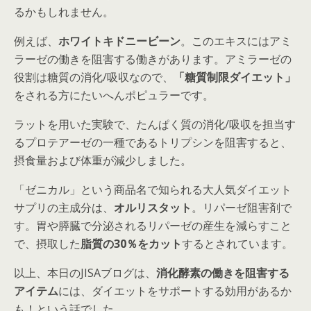
るかもしれません。
例えば、
ホワイトキドニービーン
。このエキスにはアミ
ラーゼの働きを阻害する働きがあります。アミラーゼの
役割は糖質の消化/吸収なので、
「糖質制限ダイエット」
をされる方にたいへんポピュラーです。
ラットを用いた実験で、たんぱく質の消化/吸収を担当す
るプロテアーゼの一種であるトリプシンを阻害すると、
摂食量および体重が減少しました。
「ゼニカル」という商品名で知られる大人気ダイエット
サプリの主成分は、
オルリスタット
。リパーゼ阻害剤で
す。胃や膵臓で分泌されるリパーゼの産生を減らすこと
で、摂取した
脂質の30％をカット
するとされています。
以上、本日のJISAブログは、
消化酵素の働きを阻害する
アイテム
には、ダイエットをサポートする効用があるか
も！という話でした。