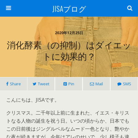
JISAブログ
2020年12月25日
消化酵素（の抑制）はダイエッ
トに効果的？
Share
Tweet
Pin
Mail
SMS
こんにちは、JISAです。
クリスマス。二千年以上前に生まれた、イエス・キリス
トなる人物の誕生を祝う日。いつの頃からか、日本でも
この日前後はジングルベルなムード一色となり、艶やか
な夜が続きますが、今年はアレのせいで、少し様子も違