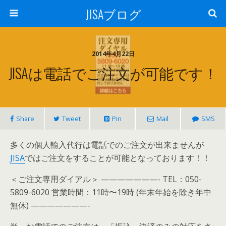
JISAブログ
2014年4月22日
JISAは電話でご注文が可能です！
Share
Tweet
Pin
Mail
SMS
多くの個人輸入代行は電話でのご注文が出来ませんが
JISA
ではご注文をすることが可能となっております！！
＜ご注文専用ダイアル＞ ———————- TEL：050-
5809-6020 営業時間：11時〜19時 (年末年始を除き年中
無休) ———————-