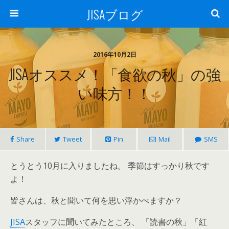
JISAブログ
2016年10月2日
JISAオススメ！「食欲の秋」の強
い味方！！
Share
Tweet
Pin
Mail
SMS
とうとう10月に入りましたね。 季節はすっかり秋です
よ！
皆さんは、秋と聞いて何を思い浮かべますか？
JISA
スタッフに聞いてみたところ、 「読書の秋」「紅