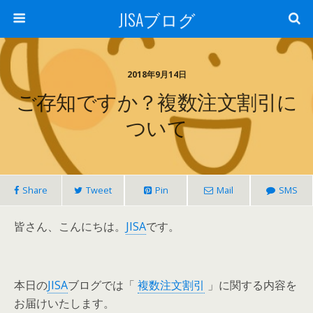
JISAブログ
2018年9月14日
ご存知ですか？複数注文割引に
ついて
Share
Tweet
Pin
Mail
SMS
皆さん、こんにちは。
JISA
です。
本日の
JISA
ブログでは「
複数注文割引
」に関する内容を
お届けいたします。