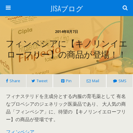
JISAブログ
2014年8月7日
フィンペシアに【キノリンイエ
ローフリー】の商品が登場！！
Share
Tweet
Pin
Mail
SMS
フィナステリドを主成分とする内服の育毛薬として 有名
なプロペシアのジェネリック医薬品であり、 大人気の商
品「フィンペシア」に、待望の 【キノリンイエローフリ
ー】の商品が登場です。
フィンペシア