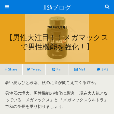
JISAブログ
2014年9月3日
【男性大注目！！メガマックス
で男性機能を強化！】
Share
Tweet
Pin
Mail
SMS
暑い夏もひと段落、秋の足音が聞こえてくる昨今。
男性器の増大、男性機能の強化に最適、 現在大人気とな
っている「メガマックス」と 「メガマックスウルトラ」
で秋の夜長を乗り切りましょう。