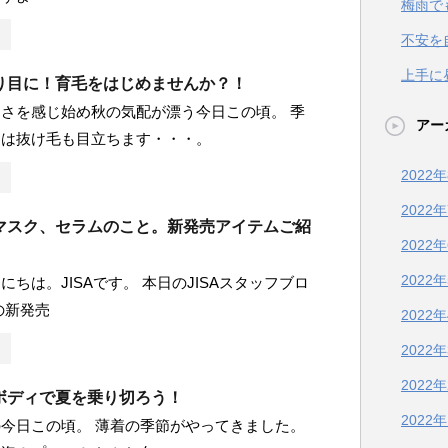
梅雨で
不安を
上手に
り目に！育毛をはじめませんか？！
さを感じ始め秋の気配が漂う今日この頃。 季
アー
目は抜け毛も目立ちます・・・。
2022
2022
マスク、セラムのこと。新発売アイテムご紹
2022
2022
にちは。JISAです。 本日のJISAスタッフブロ
の新発売
2022
2022
2022
ボディで夏を乗り切ろう！
2022
今日この頃。 薄着の季節がやってきました。