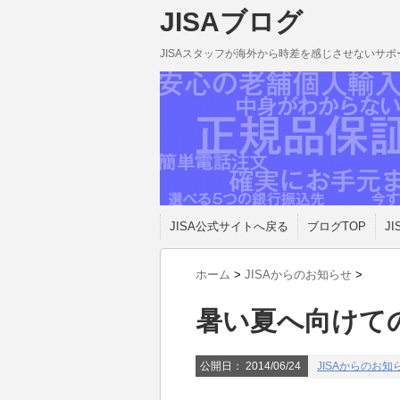
JISAブログ
JISAスタッフが海外から時差を感じさせないサ
JISA公式サイトへ戻る
ブログTOP
JI
ホーム
>
JISAからのお知らせ
>
暑い夏へ向けて
公開日：
2014/06/24
JISAからのお知