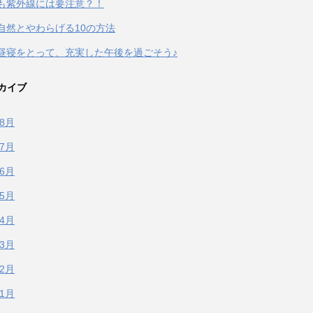
も紫外線には要注意？！
自然とやわらげる10の方法
昼寝をとって、充実した午後を過ごそう♪
カイブ
年8月
年7月
年6月
年5月
年4月
年3月
年2月
年1月