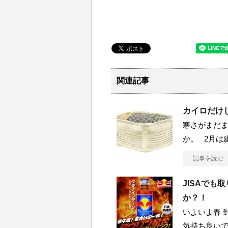
関連記事
カイロだけ
寒さがまだま
か。 2月は
記事を読む
JISAで
か？！
いよいよ春 
気持ち良い