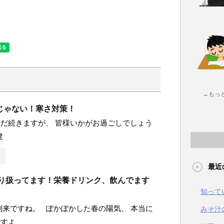
→もっ
じゃない！寒さ対策！
だ続きますが、 皆様いかがお過ごしでしょう
建
最近
も取り扱ってます！栄養ドリンク、飲んでます
知って
到来ですね。 ぽかぽかした春の陽気、 本当に
みそ汁
ですよ