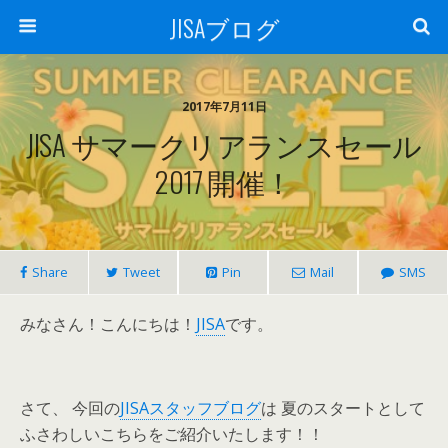
JISAブログ
2017年7月11日
JISA サマークリアランスセール
2017 開催！
Share
Tweet
Pin
Mail
SMS
みなさん！こんにちは！
JISA
です。
さて、 今回の
JISAスタッフブログ
は 夏のスタートとして
ふさわしいこちらをご紹介いたします！！