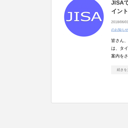
JIS
イン
2018/06/0
のお知ら
皆さん、
は、タイ
案内をさ
続きを