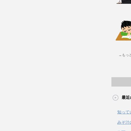
→もっ
最近
知って
みそ汁