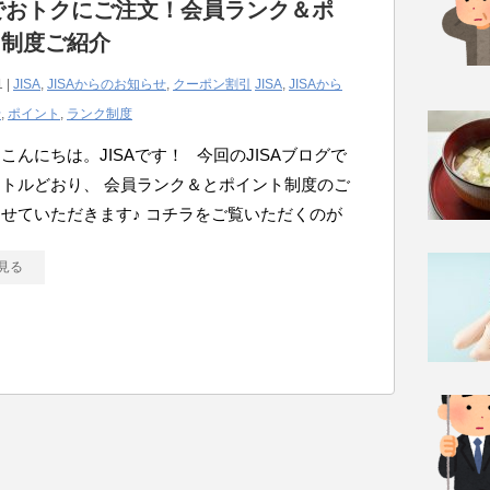
Aでおトクにご注文！会員ランク＆ポ
ト制度ご紹介
1 |
JISA
,
JISAからのお知らせ
,
クーポン割引
JISA
,
JISAから
せ
,
ポイント
,
ランク制度
こんにちは。JISAです！ 今回のJISAブログで
トルどおり、 会員ランク＆とポイント制度のご
せていただきます♪ コチラをご覧いただくのが
見る