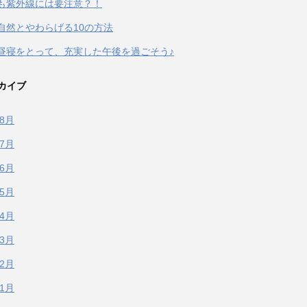
も紫外線には要注意？！
自然とやわらげる10の方法
昼寝をとって、充実した午後を過ごそう♪
カイブ
年8月
年7月
年6月
年5月
年4月
年3月
年2月
年1月