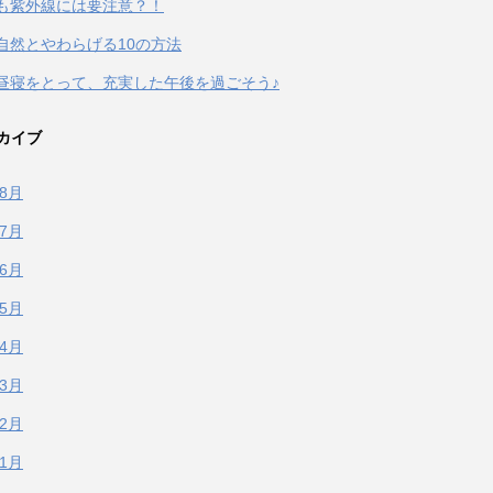
も紫外線には要注意？！
自然とやわらげる10の方法
昼寝をとって、充実した午後を過ごそう♪
カイブ
年8月
年7月
年6月
年5月
年4月
年3月
年2月
年1月