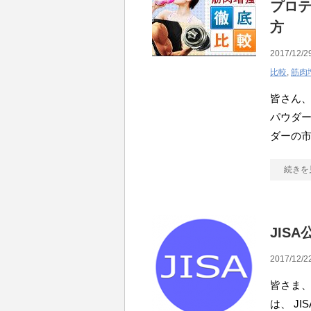
プロ
方
2017/12/2
比較
,
筋肉
皆さん、
パウダー
ダーの市
続きを
JIS
2017/12/2
皆さま、
は、 J