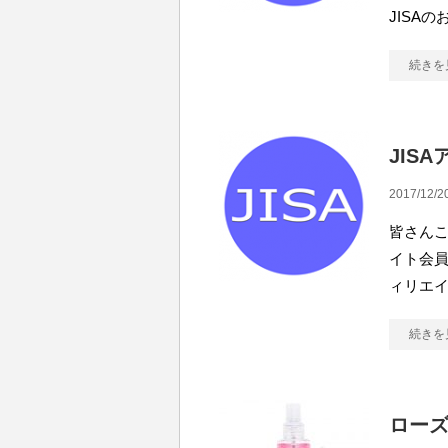
JISA
続きを
JIS
2017/12/2
皆さんこ
イト会員
ィリエ
続きを
ロー