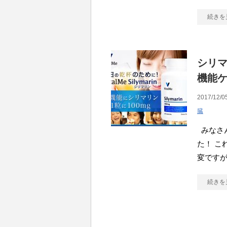
続きを
シリ
機能ケ
2017/12/0
臓
みなさん
た！ こ
変です
続きを