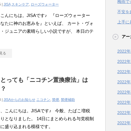
梅雨で
5 |
JISA
スキンケア
,
ローズウォーター
不安を
こんにちは。JISAです♪ 『ローズウォーター
上手に
なたに神のお恵みを』といえば、 カート・ヴォ
・ジュニアの素晴らしい小説ですが、 本日のテ
アー
2022
見る
2022
2022
にとっても「ニコチン置換療法」は
2022
！？
2022
8 |
JISAからのお知らせ
ニコチン
,
禁煙
,
禁煙補助
2022
、こんにちは。JISAです♪ 今般、たばこ増税
2022
りとなりました。 14日にまとめられる与党税制
2022
綱に盛り込まれる模様です。