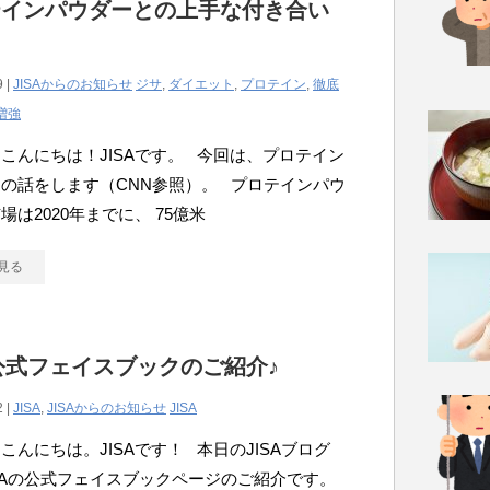
テインパウダーとの上手な付き合い
9 |
JISAからのお知らせ
ジサ
,
ダイエット
,
プロテイン
,
徹底
増強
こんにちは！JISAです。 今回は、プロテイン
の話をします（CNN参照）。 プロテインパウ
場は2020年までに、 75億米
見る
A公式フェイスブックのご紹介♪
2 |
JISA
,
JISAからのお知らせ
JISA
こんにちは。JISAです！ 本日のJISAブログ
ISAの公式フェイスブックページのご紹介です。