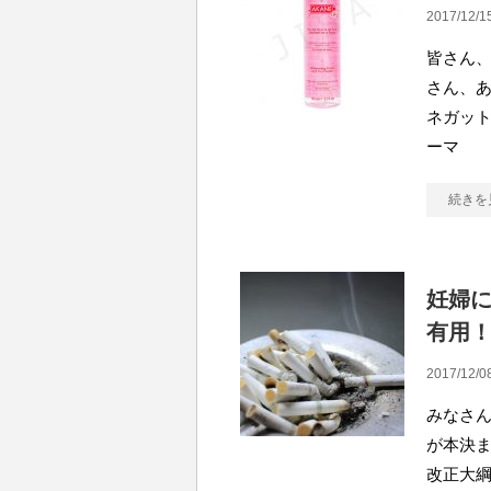
2017/12/1
皆さん、
さん、あ
ネガット
ーマ
続きを
妊婦
有用
2017/12/0
みなさん
が本決ま
改正大