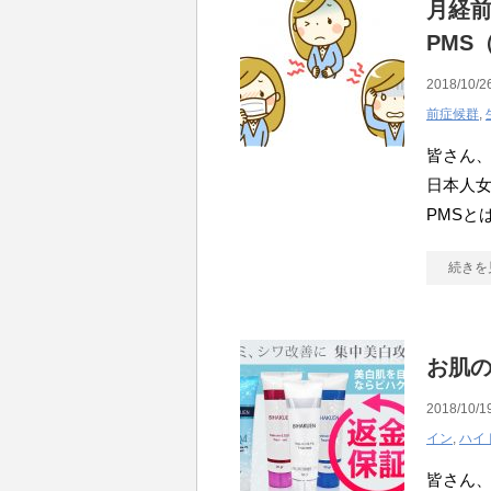
月経
PMS
2018/10/2
前症候群
,
皆さん、
日本人女
PMSとは
続きを
お肌
2018/10/1
イン
,
ハイ
皆さん、