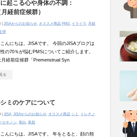
前に起こる心や身体の不調：
（月経前症候群）
6 |
JISAからのお知らせ
,
オススメ商品
PMS
,
イライラ
,
月経
生理
こんにちは。JISAです。 今回のJISAブログは
性の70％が悩むPMSについてご紹介します。
月経前症候群「Premenstrual Syn
見る
のシミのケアについて
9 |
JISA
,
JISAからのお知らせ
,
オススメ商品
シミ
,
トレチノ
ドロキノン
,
美白
,
美肌
こんにちは。JISAです。 年をとると、顔の頬