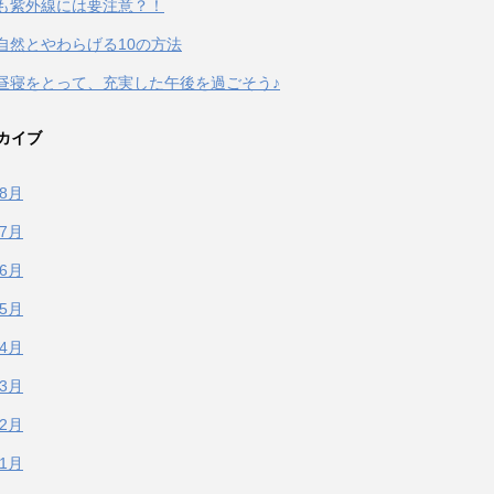
も紫外線には要注意？！
自然とやわらげる10の方法
昼寝をとって、充実した午後を過ごそう♪
カイブ
年8月
年7月
年6月
年5月
年4月
年3月
年2月
年1月