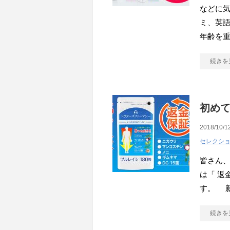
などに気
ミ、英語
年齢を
続きを
初めて
2018/10/1
セレクシ
皆さん、
は「 返
す。 
続きを