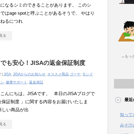
になるシミのできることがあります。 このシ
ではage spotと呼ぶことがあるそうで、 やはり
重ねるにつれ
見る
→もっ
でも安心！JISAの返金保証制度
2 |
JISA
,
JISAからのお知らせ
,
オススメ商品
ゴーヤ
,
モンド
ョン
,
健康サポート
,
返金保証
こんにちは。JISAです。 本日のJISAブログで
最近
金保証制度 」に関する内容をお届けいたしま
新しい商品が出
知って
見る
みそ汁