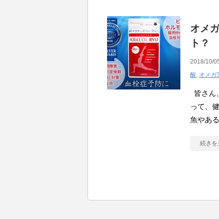
オメガ
ト？
2018/10/0
酸
,
オメガ
皆さん、
って、健
魚やあ
続きを