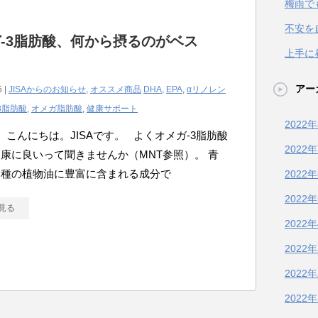
梅雨で
不安を
-3脂肪酸、何から摂るのがベス
上手に
アー
5 |
JISAからのお知らせ
,
オススメ商品
DHA
,
EPA
,
αリノレン
3脂肪酸
,
オメガ脂肪酸
,
健康サポート
2022
こんにちは。JISAです。 よくオメガ-3脂肪酸
2022
康に良いって聞きませんか（MNT参照）。 青
る種の植物油に豊富に含まれる成分で
2022
2022
見る
2022
2022
2022
2022