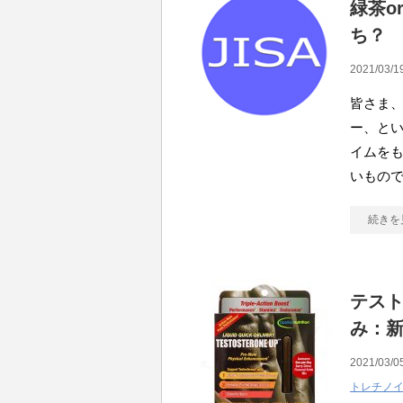
緑茶o
ち？
2021/03/1
皆さま、
ー、と
イムを
いもので
続きを
テス
み：新
2021/03/0
トレチノ