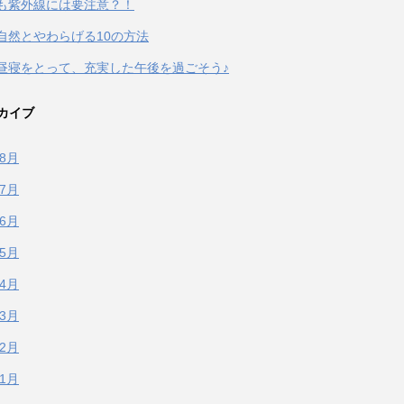
も紫外線には要注意？！
自然とやわらげる10の方法
昼寝をとって、充実した午後を過ごそう♪
カイブ
年8月
年7月
年6月
年5月
年4月
年3月
年2月
年1月