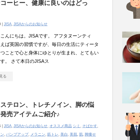
rコーヒー、健康に良いのはどっ
9 |
JISA
,
JISAからのお知らせ
こんにちは。JISAです。 アフタヌーンティ
いえば英国の習慣ですが、毎日の生活にティータ
もつことで心と身体にゆとりが生まれ、とてもい
す。 さて本日のJISAス
見る
トステロン、トレチノイン、脚の悩
発売アイテムご紹介♪
5 |
JISA
,
JISAからのお知らせ
,
オススメ商品
シミ
,
そばかす
,
イン
,
パンプアップ
,
メラニン
,
筋トレ
,
美白
,
美肌
,
肌
,
脚痩せ