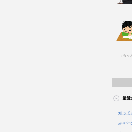
→もっ
最近
知って
みそ汁