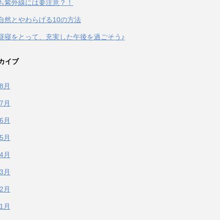
も紫外線には要注意？！
自然とやわらげる10の方法
昼寝をとって、充実した午後を過ごそう♪
カイブ
年8月
年7月
年6月
年5月
年4月
年3月
年2月
年1月