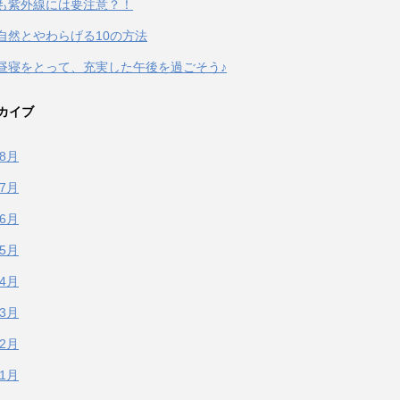
も紫外線には要注意？！
自然とやわらげる10の方法
昼寝をとって、充実した午後を過ごそう♪
カイブ
年8月
年7月
年6月
年5月
年4月
年3月
年2月
年1月