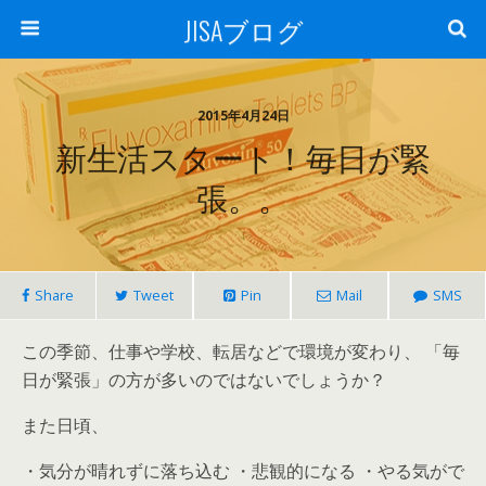
JISAブログ
2015年4月24日
新生活スタート！毎日が緊
張。。
Share
Tweet
Pin
Mail
SMS
この季節、仕事や学校、転居などで環境が変わり、 「毎
日が緊張」の方が多いのではないでしょうか？
また日頃、
・気分が晴れずに落ち込む ・悲観的になる ・やる気がで