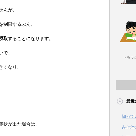
せんが、
を制限するぶん、
摂取
することになります。
いで、
→もっ
きくなり、
。
最近
知って
症状が出た場合は、
みそ汁