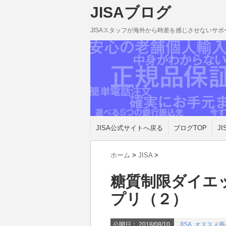
JISAブログ
JISAスタッフが海外から時差を感じさせないサ
JISA公式サイトへ戻る
ブログTOP
JI
ホーム
>
JISA
>
糖質制限ダイエ
プリ（２）
公開日：
2018/08/10
JISA
,
オススメ商