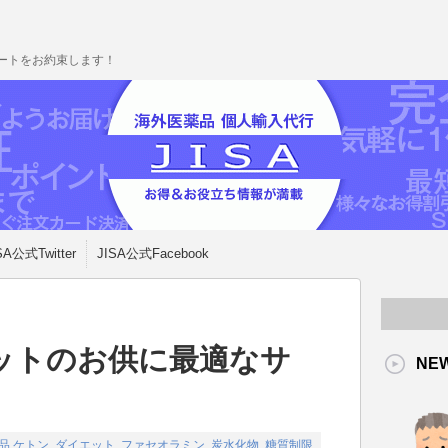
ポートをお約束します！
SA公式Twitter
JISA公式Facebook
ットのお供に最適なサ
NE
品
ケトン
,
ダイエット
,
ファセオラミン
,
炭水化物
,
糖質制限