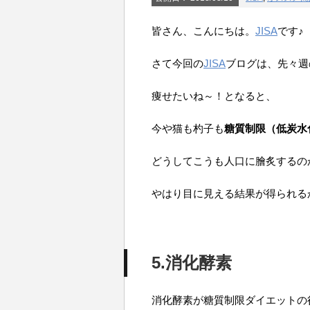
皆さん、こんにちは。
JISA
です♪
さて今回の
JISA
ブログは、先々週
痩せたいね～！となると、
今や猫も杓子も
糖質制限（低炭水
どうしてこうも人口に膾炙するの
やはり目に見える結果が得られる
5.消化酵素
消化酵素が糖質制限ダイエットの