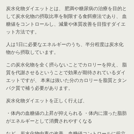
炭水化物ダイエットとは、 肥満や糖尿病の治療を目的と
して炭水化物の摂取比率を制限する食餌療法であり、 血
糖値をコントロールし、減量や体質改善を目指すダイエ
ット方法です。
人は1日に必要なエネルギーのうち、半分程度は炭水化
物から摂取しています。
この炭水化物を全く摂らないことでカロリーを抑え、 脂
質を代謝させるということで効果が期待されているダイ
エットですが、 本来は抜いた分のカロリーを脂質とタン
パク質で補う必要があります。
炭水化物ダイエットを正しく行えば、
・体内の血糖値の上昇が抑えられる ・体内に溜った脂肪
がエネルギーとして消費されやすくなる
など、炭水化物中毒の改善、血糖値コントロールに役立