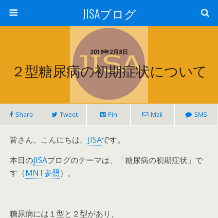
JISAブログ
2019年2月8日
２型糖尿病の初期症状について
Share
Tweet
Pin
Mail
SMS
皆さん、こんにちは。
JISA
です。
本日の
JISA
ブログのテーマは、「糖尿病の初期症状」で
す（
MNT参照
）。
糖尿病には１型と２型があり、