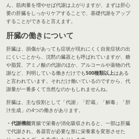
ん、筋肉量を増やせば代謝は上がりますが、まずは肝心
要の肝臓をしっかりケアすることで、基礎代謝をアップ
することができると言えます。
肝臓の働きについて
肝臓は、損傷があっても症状が現れにくく自覚症状の出
にくいことから、沈黙の臓器とも呼ばれていますが、糖
や脂質、アミノ酸の代謝のほか、アルコールや薬物の代
謝など、判明している働きだけでも
500種類以上
はある
と言われています。それだけ働いているのですから、代
謝量が一番多くて当然なのかもしれませんね。
肝臓は、主な役割として「代謝」「貯蔵」「解毒」「胆
汁生成」の4つの働きがあります。
・代謝機能
胃腸で栄養が消化吸収されると、一部は肝臓
で代謝され、各器官が必要な形に栄養素を変形させた