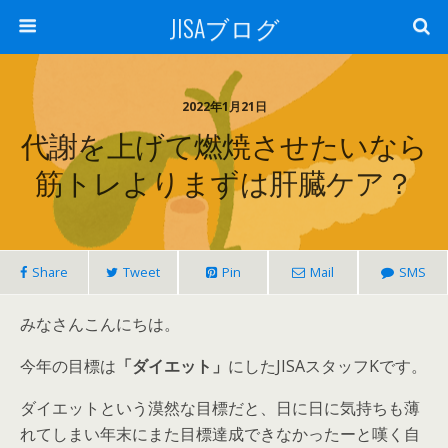
JISAブログ
2022年1月21日
代謝を上げて燃焼させたいなら
筋トレよりまずは肝臓ケア？
Share
Tweet
Pin
Mail
SMS
みなさんこんにちは。
今年の目標は
「ダイエット」
にしたJISAスタッフKです。
ダイエットという漠然な目標だと、日に日に気持ちも薄
れてしまい年末にまた目標達成できなかったーと嘆く自