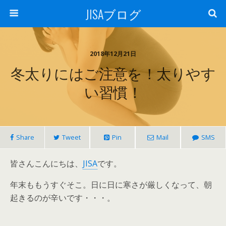
JISAブログ
2018年12月21日
冬太りにはご注意を！太りやす
い習慣！
Share
Tweet
Pin
Mail
SMS
皆さんこんにちは、
JISA
です。
年末ももうすぐそこ。日に日に寒さが厳しくなって、朝
起きるのが辛いです・・・。