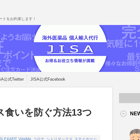
ポートをお約束します！
SA公式Twitter
JISA公式Facebook
ス食いを防ぐ方法13つ
NE
品
EXAFIT
,
VitalMe
,
コロナ
,
シトリマックス
,
ステイホーム
,