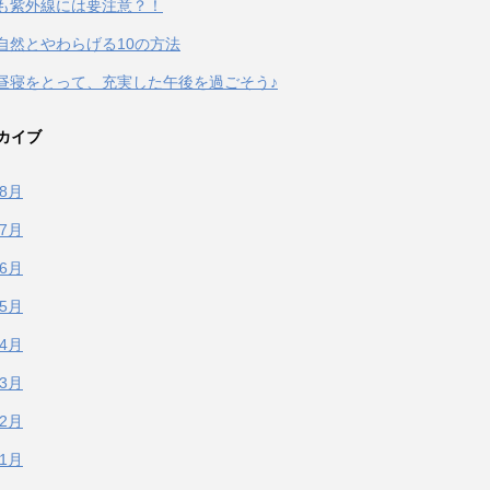
も紫外線には要注意？！
自然とやわらげる10の方法
昼寝をとって、充実した午後を過ごそう♪
カイブ
年8月
年7月
年6月
年5月
年4月
年3月
年2月
年1月