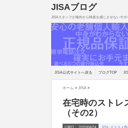
JISAブログ
JISAスタッフが海外から時差を感じさせないサ
JISA公式サイトへ戻る
ブログTOP
JI
ホーム
>
JISA
>
在宅時のストレ
（その2）
公開日：
2020/04/24
JISA
,
オススメ商