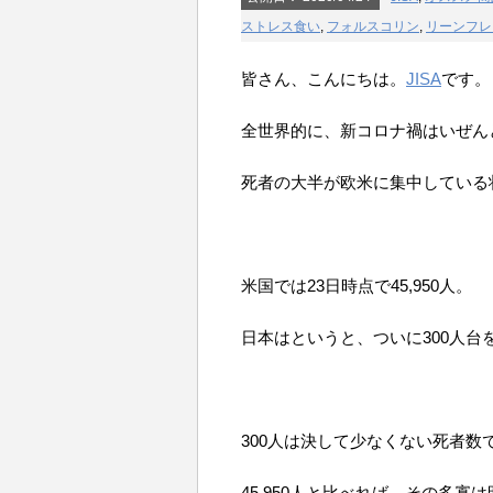
ストレス食い
,
フォルスコリン
,
リーンフレ
皆さん、こんにちは。
JISA
です。
全世界的に、新コロナ禍はいぜん
死者の大半が欧米に集中している
米国では23日時点で45,950人。
日本はというと、ついに300人台
300人は決して少なくない死者数
45,950人と比べれば、その多寡