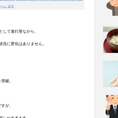
ーム
,
在宅
として進行形ながら、
状況に変化はありません。
を突破。
ですが、
は明らかすぎます。