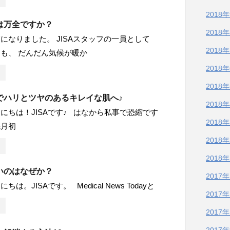
2018
は万全ですか？
2018
になりました。 JISAスタッフの一員として
2018
も、 だんだん気候が暖か
2018
2018
でハリとツヤのあるキレイな肌へ♪
2018
にちは！JISAです♪ はなから私事で恐縮です
2018
先月初
2018
2018
いのはなぜか？
2017
は。JISAです。 Medical News Todayと
2017
2017