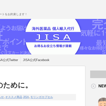
ポートをお約束します！
SA公式Twitter
JISA公式Facebook
のために。
NE
らせ
,
オススメ商品
JISA
,
モリンガカプセル