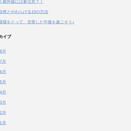
も紫外線には要注意？！
自然とやわらげる10の方法
昼寝をとって、充実した午後を過ごそう♪
カイブ
年8月
年7月
年6月
年5月
年4月
年3月
年2月
年1月