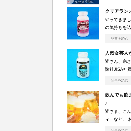
クリアラン
やってきまし
の気持ちを込
記事を読む
人気女芸人
皆さん、寒
弊社JISA
記事を読む
飲んでも飲
♪
皆さま、こん
ィーなど、 
記事を読む