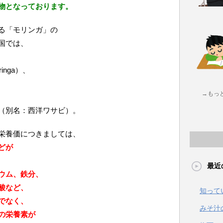
物となっております。
る「モリンガ」の
国では、
ringa）、
→もっ
（別名：西洋ワサビ）。
栄養価につきましては、
どが
最近
ウム、鉄分、
酸など、
知って
でなく、
みそ汁
の栄養素が