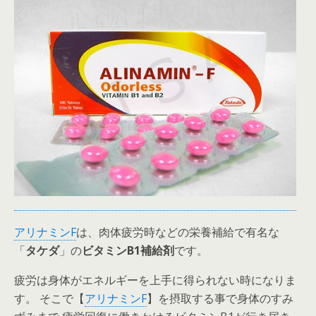
アリナミンF
は、肉体疲労時などの栄養補給で有名な
「
タケダ
」の
ビタミンB1補給剤
です。
疲労は身体がエネルギーを上手に得られない時になりま
す。 そこで【
アリナミンF
】を摂取する事で身体のすみ