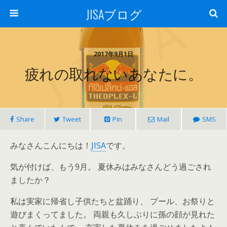
JISAブログ
2017年9月1日
疲れの取れないあなたに。
Share
Tweet
Pin
Mail
SMS
みなさんこんにちは！
JISA
です。
気が付けば、もう9月。 夏休みはみなさんどう過ごされ
ましたか？
私は実家に帰省し子供たちと盆踊り、 プール、お祭りと
遊びまくってました。 両親も久しぶりに孫の顔が見れた