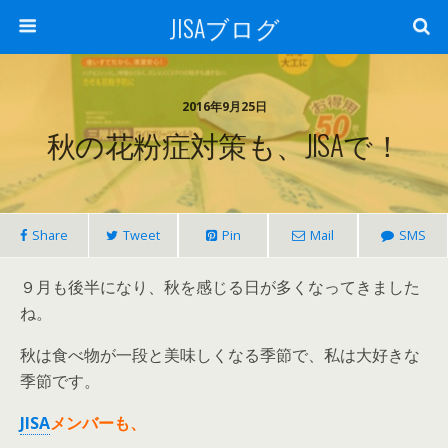
JISAブログ
2016年9月25日
秋の花粉症対策も、JISAで！
Share
Tweet
Pin
Mail
SMS
９月も後半になり、秋を感じる日が多くなってきました
ね。
秋は食べ物が一段と美味しくなる季節で、私は大好きな
季節です。
JISA
メンバーも、