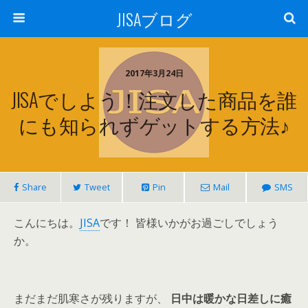
JISAブログ
2017年3月24日
JISAでしよう！注文した商品を誰
にも知られずゲットする方法♪
Share
Tweet
Pin
Mail
SMS
こんにちは。
JISA
です！ 皆様いかがお過ごしでしょう
か。
まだまだ肌寒さが残りますが、
日中は暖かな日差しに癒