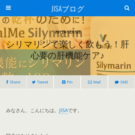
JISAブログ
2017年12月5日
シリマリンで楽しく飲もう！肝
心要の肝機能ケア♪
Share
Tweet
Pin
Mail
SMS
みなさん、こんにちは。
JISA
です。