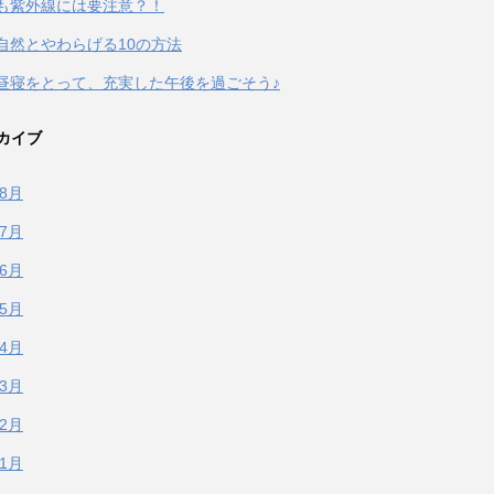
も紫外線には要注意？！
自然とやわらげる10の方法
昼寝をとって、充実した午後を過ごそう♪
カイブ
年8月
年7月
年6月
年5月
年4月
年3月
年2月
年1月