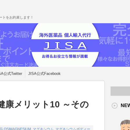
ポートをお約束します！
SA公式Twitter
JISA公式Facebook
康メリット10 ～その
NE
品
OSIMAGNESIUM
,
マグネシウム
,
マグネシウムボディー