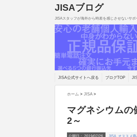
JISAブログ
JISAスタッフが海外から時差を感じさせないサ
JISA公式サイトへ戻る
ブログTOP
JI
ホーム
>
JISA
>
マグネシウムの健
2～
公開日：
2019/07/26
JISA
,
オススメ商