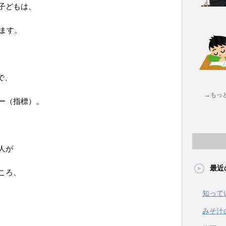
子どもは、
ります。
で、
→もっ
ー（指標）。
人が
最近
ころ、
知って
みそ汁