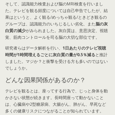
そして、認識能力検査および脳のMRI検査を行いまし
た。テレビを観る頻度については自己申告でしたが、結
果はというと、よく観る/めっちゃ観る/ときどき観るの
グループは、認識能力のいちじるしい劣化、また
脳の灰
白質の減少
がみられました。灰白質は、意思決定、視聴
覚、筋肉コントロールを司る脳の大切な部位です。
研究者らはデータ解析を行い、
1日あたりのテレビ視聴
時間が1時間増えるごとに灰白質の量が0.5％減る
と推計
しました。マジか？と衝撃を受ける方も多いのではない
でしょうか。
どんな因果関係があるのか？
テレビを観るとは、座ってする行為で、じっと身体を動
かさない状態が続きます。長時間座って動かないこと
は、心臓病や2型糖尿病、大腸がん、肺がん、早死など
多くの健康リスクにつながることが知られています。