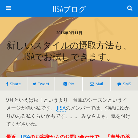
JISAブログ
2016年9月11日
新しいスタイルの摂取方法も、
JISAでお試しできます。
Share
Tweet
Pin
Mail
SMS
9月といえば秋！というより、台風のシーズンというイ
メージが強い私です。
JISA
のメンバーでは、沖縄にゆか
りのある私くらいかもです。。。 みなさまも、気を付け
てくださいね。
最近、
JISA
のお客様からのお問い合わせで、
「海外の薬