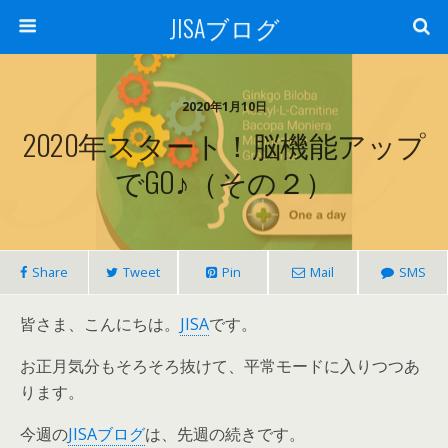
JISAブログ
2020年1月10日
2020年スタート！脳機能アップ
でGO♪（その２）
Share
Tweet
Pin
Mail
SMS
皆さま、こんにちは。
JISA
です。
お正月気分もそろそろ抜けて、平常モードに入りつつあ
ります。
今週の
JISAブログ
は、先週の続きです。