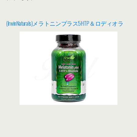
(IrwinNaturals)メラトニンプラス5HTP＆ロディオラ