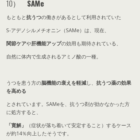
10）
SAMe
もともと
抗うつ
の働きがあるとして利用されていた
S-アデノシルメチオニン（SAMe）は、現在、
関節ケア
や
肝機能アップ
の効用も期待されている、
自然に体内で生成されるアミノ酸の一種。
うつを患う方の
脳機能の衰えを軽減
し、
抗うつ薬の効果
を高める
とされています。SAMeを、抗うつ剤が効かなかった方
に処方すると、
「寛解」
（症状が落ち着いて安定すること）するケース
が約14％向上したそうです。