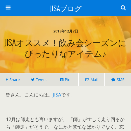
JISAブログ
2018年12月7日
JISAオススメ！飲み会シーズンに
ぴったりなアイテム♪
Share
Tweet
Pin
Mail
SMS
皆さん、こんにちは。
JISA
です。
12月は師走とも言いますが、 「師」が忙しく走り回るか
ら「師走」だそうで、 なにかと繁忙なばかりでなく、忘