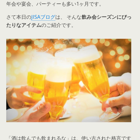
年会や宴会、パーティーも多い1ヶ月です。
さて本日の
JISAブログ
は、 そんな
飲み会シーズンにぴっ
たりなアイテム
のご紹介です。
「酒は飲んでも飲まれるな」は、使い古された格言です