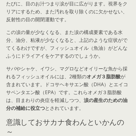
たびに、目のお汁つまり涙が目に広がります。視界をク
リアにするため、また汚れを取り除くのに欠かせない、
反射性の目の開閉運動です。
この涙の量が少なくなる、また涙の構成要素である水
分、油分、粘液が少なくなると、上記のような症状がで
てくるわけですが、フィッシュオイル（魚油）がどんな
ふうにドライアイをケアするのでしょうか。
サバやシャケ、イワシ、マグロなどオイリーな魚から採
れるフィッシュオイルには、2種類の
オメガ３脂肪酸
が
含まれています。ドコサヘキサエン酸（DHA）とエイコ
サペンタエン酸（EPA）です。これらオメガ３脂肪酸
は、目まわりの炎症を軽減しつつ、
涙の産生のための油
分の補給に役立つ
とされています。
意識しておサカナ食わんといかんの
～