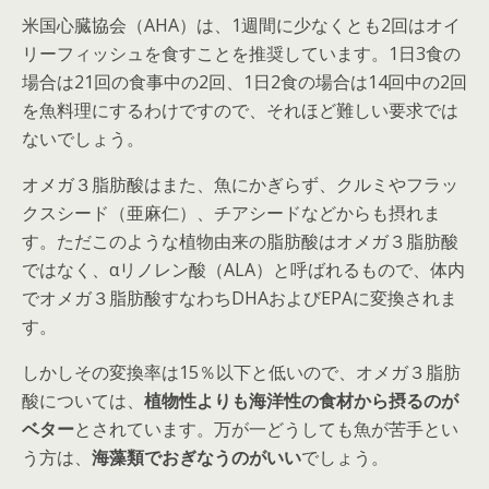
米国心臓協会（AHA）は、1週間に少なくとも2回はオイ
リーフィッシュを食すことを推奨しています。1日3食の
場合は21回の食事中の2回、1日2食の場合は14回中の2回
を魚料理にするわけですので、それほど難しい要求では
ないでしょう。
オメガ３脂肪酸はまた、魚にかぎらず、クルミやフラッ
クスシード（亜麻仁）、チアシードなどからも摂れま
す。ただこのような植物由来の脂肪酸はオメガ３脂肪酸
ではなく、αリノレン酸（ALA）と呼ばれるもので、体内
でオメガ３脂肪酸すなわちDHAおよびEPAに変換されま
す。
しかしその変換率は15％以下と低いので、オメガ３脂肪
酸については、
植物性よりも海洋性の食材から摂るのが
ベター
とされています。万が一どうしても魚が苦手とい
う方は、
海藻類でおぎなうのがいい
でしょう。