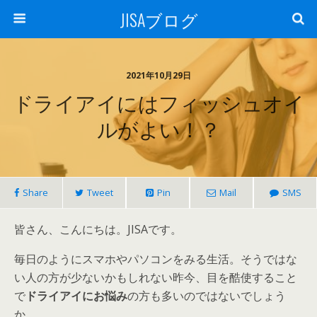
JISAブログ
2021年10月29日
ドライアイにはフィッシュオイ
ルがよい！？
Share
Tweet
Pin
Mail
SMS
皆さん、こんにちは。JISAです。
毎日のようにスマホやパソコンをみる生活。そうではな
い人の方が少ないかもしれない昨今、目を酷使すること
で
ドライアイにお悩み
の方も多いのではないでしょう
か。