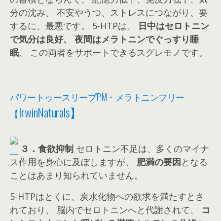
分の沈み、 不安やうつ、ストレスにつながり、要
するに、最悪です。
5-HTPは、
日中はセロトニン
で気分は良好、
夜間はメラトニンでぐっすり睡
眠
、 この両者をサポートできるスグレモノです。
パワートゥースリープPM・メラトニンフリー
IrwinNaturals】
【
３．食欲抑制
セロトニン不足は、多くのマイナ
ス作用を身心に及ぼしますが、
肥満の要因
となる
ことはあまり知られていません。
5-HTPはとくに、炭水化物への欲求を満たすとさ
れており、 脳内でセロトニンへと代謝されて、
コ