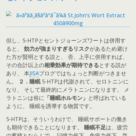
但し、5-HTPとセントジョーンズワートは併用す
ると、
効力が強まりすぎるリスク
があるため避け
た方が賢明とする説と、 否、上手に併用すれば、
その合計以上の
相乗効果が期待できる
とする説が
あり、 本
JISA
ブログではちょっと判断がつきませ
ん。
２．睡眠
5-HTPは代謝されて、セロトニンに
なり、 そして最終的にメラトニンになります。 メ
ラトニンは俗に
「睡眠ホルモン」
と呼ばれている
ように、 睡眠を誘導する物質です。
5-HTPは、そういうわけで、 睡眠サポートの働き
も期待できることになります。
睡眠不足
は、疲労
の蓄積とならんで、 記憶力低下、免疫力低下、気