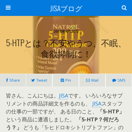
JISAブログ
2018年4月20日
5-HTPとは？不安やうつ、不眠、
食欲抑制に！
Share
Tweet
Pin
Mail
SMS
皆さん、こんにちは。
JISA
です。 いろいろなサプ
リメントの商品詳細文を作るのも、
JISA
スタッフ
の仕事の一部ですが、 ある日のこと、
「5-HTP」
という商品に遭遇しました。
「5-HTP？何だろ
う？」
どうも「5-ヒドロキシトリプトファン」の