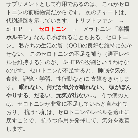
サプリメントとして有用であるのは、 これがセロ
トニンの前駆物質だからです。 次のチャートは、
代謝経路を示しています。
トリプトファン →
5-HTP →
セロトニン
→ メラトニン
「幸福
ホルモン」
なんて呼ばれることもある、セロトニ
ン。 私たちの生活の質（QOL)の良好な維持に欠か
せない、 このセロトニンの不足を補う（適正レベ
ルを維持する）のが、 5-HTPの役割というわけな
のです。
セロトニンが不足すると、 睡眠や気分、
食欲、記憶・学習、性行動などに 支障をきたしま
す。
眠れない、何だか気分が晴れない、
頭がぼん
やりする、だるい、元気が出ない…。
うつ病の人
は、セロトニンが非常に不足していると言われて
おり、 抗うつ剤は、セロトニンのレベルを適正に
戻すことで、 抗うつ作用を発揮して、気分を改善
します。