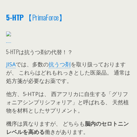
5-HTP
【PrimaForce】
5-HTPは抗うつ剤の代替！？
JISA
では、多数の
抗うつ剤
を取り扱っております
が、 これらはどれもれっきとした医薬品。 通常は
処方箋が必要なお薬です。
他方、5-HTPは、 西アフリカに自生する「グリフ
ォニアシンプリシフォリア」と呼ばれる、 天然植
物を材料としたサプリメント。
機序は異なりますが、 どちらも
脳内のセロトニン
レベルを高める
働きがあります。