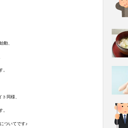
格始動、
、
す。
イト同様、
す。
についてです♪