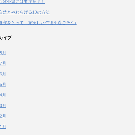
も紫外線には要注意？！
自然とやわらげる10の方法
昼寝をとって、充実した午後を過ごそう♪
カイブ
年8月
年7月
年6月
年5月
年4月
年3月
年2月
年1月