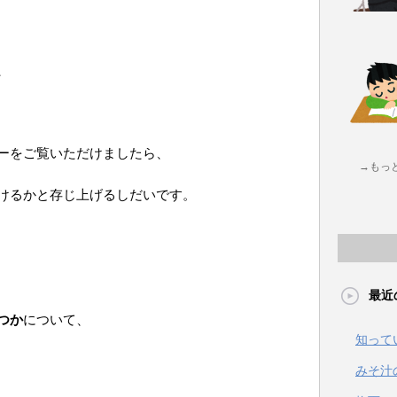
、
ーをご覧いただけましたら、
→もっ
けるかと存じ上げるしだいです。
最近
つか
について、
知って
みそ汁