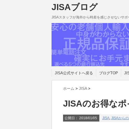
JISAブログ
JISAスタッフが海外から時差を感じさせないサ
JISA公式サイトへ戻る
ブログTOP
JI
ホーム
>
JISA
>
JISAのお得な
公開日：
2018/01/05
JISA
,
JISAから