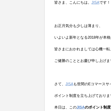
皆さま、こんにちは。
JISA
です！
お正月気分も少しは薄まり、
いよいよ新年となる2018年が本
皆さまにおかれましては心機一転
ご健勝のこととお慶び申し上げま
さて、
JISA
も世間のEコマースサ
ポイント制度を立ち上げておりま
本日は、この
JISA
のポイント制度