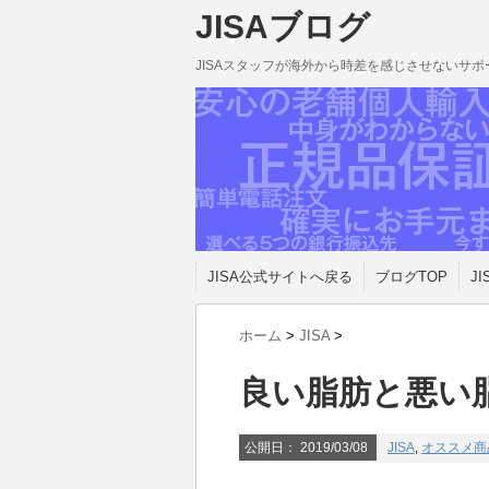
JISAブログ
JISAスタッフが海外から時差を感じさせないサ
JISA公式サイトへ戻る
ブログTOP
JI
ホーム
>
JISA
>
良い脂肪と悪い
公開日：
2019/03/08
JISA
,
オススメ商