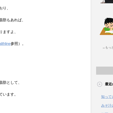
おり、
脂肪もあれば、
りますよ、
lthline
参照）。
→もっ
脂肪として、
最近
ています。
知って
みそ汁