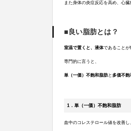
また身体の炎症反応を高め、心臓
■良い脂肪とは？
室温で置くと、液体
であることが
専門的に言うと、
単（一価）不飽和脂肪
と
多価不飽
1．単（一価）不飽和脂肪
血中のコレステロール値を改善し