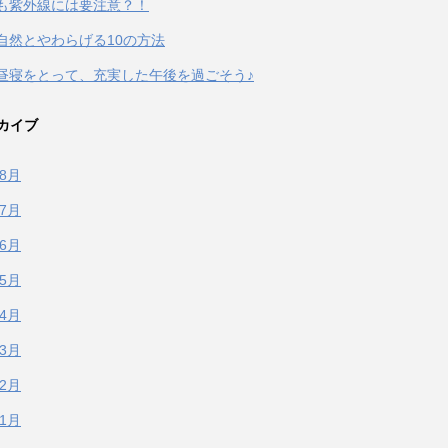
も紫外線には要注意？！
自然とやわらげる10の方法
昼寝をとって、充実した午後を過ごそう♪
カイブ
年8月
年7月
年6月
年5月
年4月
年3月
年2月
年1月