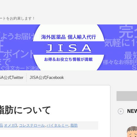
ポートをお約束します！
SA公式Twitter
JISA公式Facebook
脂肪について
NE
品
オメガ3
,
コレステロール
,
バイタルミー
,
脂肪