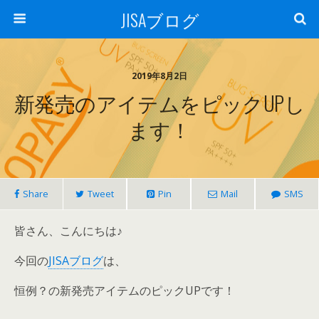
JISAブログ
2019年8月2日
新発売のアイテムをピックUPし
ます！
Share
Tweet
Pin
Mail
SMS
皆さん、こんにちは♪
今回の
JISAブログ
は、
恒例？の新発売アイテムのピックUPです！