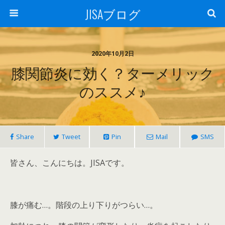
JISAブログ
2020年10月2日
膝関節炎に効く？ターメリック
のススメ♪
Share
Tweet
Pin
Mail
SMS
皆さん、こんにちは。JISAです。
膝が痛む…。階段の上り下りがつらい…。